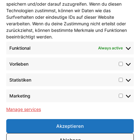
speichern und/oder darauf zuzugreifen. Wenn du diesen
Technologien zustimmst, können wir Daten wie das
Surfverhalten oder eindeutige IDs auf dieser Website
verarbeiten. Wenn du deine Zustimmung nicht erteilst oder
zurückziehst, können bestimmte Merkmale und Funktionen
beeinträchtigt werden.
Kontakt
Funktional
Always active
Tel.: +49 (0)521 948-0
Vorlieben
eMail.: info@umeta.com
Statistiken
Marketing
Manage services
® UMETA HERMANN ULRICHSKÖTTER METALLWARENFABRIK GMBH & GO.
KG
Akzeptieren