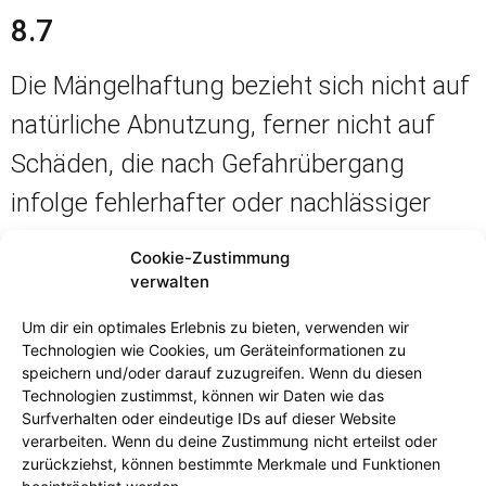
8.7
Die Mängelhaftung bezieht sich nicht auf
natürliche Abnutzung, ferner nicht auf
Schäden, die nach Gefahrübergang
infolge fehlerhafter oder nachlässiger
Behandlung, übermäßiger
Cookie-Zustimmung
Beanspruchung oder fehlerhafter
verwalten
Montage entstehen.
Um dir ein optimales Erlebnis zu bieten, verwenden wir
Technologien wie Cookies, um Geräteinformationen zu
8.8
speichern und/oder darauf zuzugreifen. Wenn du diesen
Technologien zustimmst, können wir Daten wie das
Surfverhalten oder eindeutige IDs auf dieser Website
Durch etwa seitens des Kunden oder
verarbeiten. Wenn du deine Zustimmung nicht erteilst oder
Dritte unsachgemäß ohne vorherige
zurückziehst, können bestimmte Merkmale und Funktionen