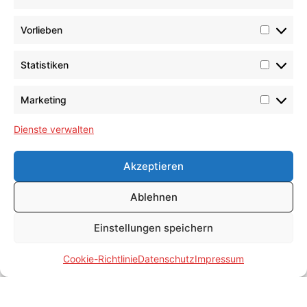
Tel.: +49 (0)521 948-0
Vorlieben
E-Mail: info@umeta.com
Statistiken
Marketing
Dienste verwalten
® UMETA Germany GmbH & Co. KG
Akzeptieren
Technische Umsetzung by
ByteCrafter
|
Ablehnen
Einstellungen speichern
Cookie-Richtlinie
Datenschutz
Impressum