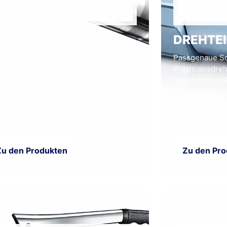
ETT­PRESSEN
DREH­TE
hwertige, langlebige Fettpressen
Passgenaue So
 Zubehör für alle Einsatzbereiche –
Präzisionsdre
wickelt für zuverlässige Schmierung,
Maschinen, hoh
e Abschmierdrücke und eine lange
Reinigungstec
zungsdauer im täglichen Betrieb.
Umweltvorgabe
Großserie.
→
Zu den Produkten
Zu den Pr
→