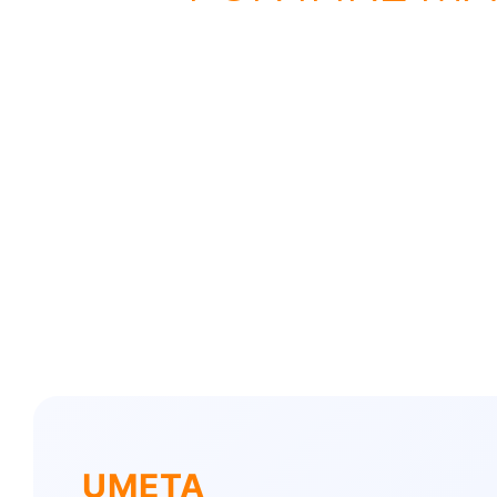
UMETA ist Weltmarktführ
Qualitätsführer für Fett
Lösungsfinder für Drehte
UMETA