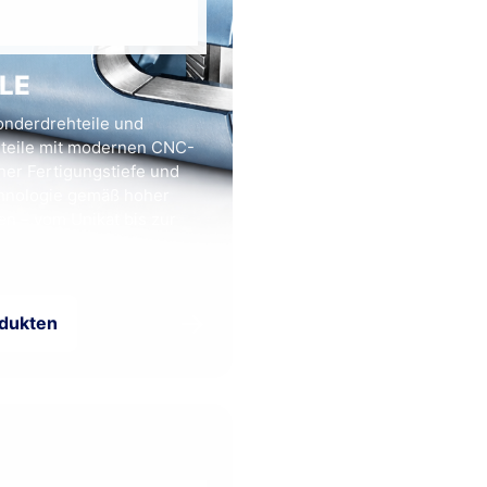
ILE
nderdrehteile und
hteile mit modernen CNC-
er Fertigungstiefe und
hnologie gemäß hoher
n – vom Unikat bis zur
→
odukten