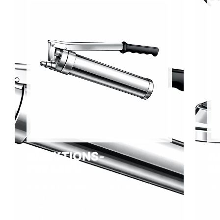
INJEKTIONS­
A
PRESSEN
B
Robuste Lösungen für Abdicht- und
Bef
Verpressarbeiten im Bautenschutz und
sau
in der Sanierung – präzise, belastbar
von
und für anspruchsvolle Anwendungen
Pro