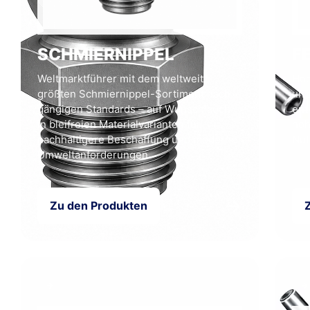
SCHMIER­NIPPEL
F
Weltmarktführer mit dem weltweit
Hoc
größten Schmiernippel-Sortiment nach
und
gängigen Standards – auf Wunsch auch
ent
in bleifreien Materialvarianten für
hoh
nachhaltigere Beschaffung und moderne
Nut
Umweltanforderungen.
→
Zu den Produkten
→
→