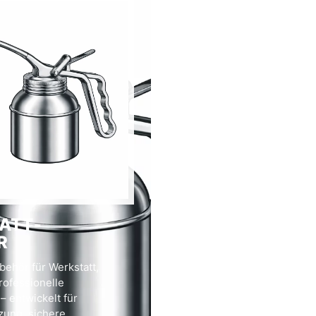
ATT­
R
behör für Werkstatt,
rofessionelle
 entwickelt für
zung, sichere