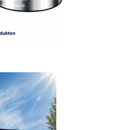
d effiziente
.
→
odukten