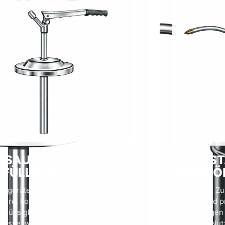
BSAUG- UND
WERKST
EFÜLL­GERÄTE
ZUBEHÖ
üllgeräte und Fasspumpen für das
Praktisches Zu
bere, kontrollierte Ab- und Umfüllen
Wartung und p
 Flüssigkeiten – für effiziente
Anwendungen –
zesse, weniger Verlust und einen
langlebige Nut