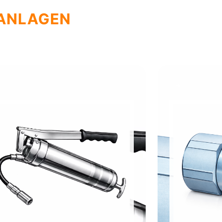
 ANLAGEN
→