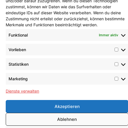
und/oder darauf zuzugreifen. Wenn du diesen Technologien
Tel.: +49 (0)521 948-0
zustimmst, können wir Daten wie das Surfverhalten oder
eindeutige IDs auf dieser Website verarbeiten. Wenn du deine
E-Mail: info@umeta.com
Zustimmung nicht erteilst oder zurückziehst, können bestimmte
Merkmale und Funktionen beeinträchtigt werden.
Funktional
Immer aktiv
Vorlieben
® UMETA HERMANN ULRICHSKÖTTER METALLWARENFABRIK GMBH & CO.
KG
Statistiken
Marketing
Technische Umsetzung by
ByteCrafter
| S.Faust
Dienste verwalten
Akzeptieren
Ablehnen