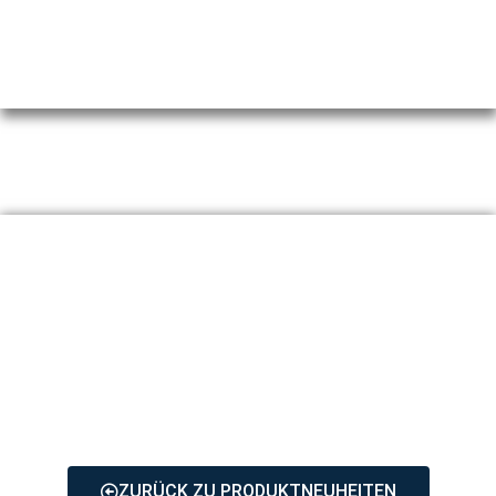
UMETA
We make it move.
ZURÜCK ZU PRODUKTNEUHEITEN