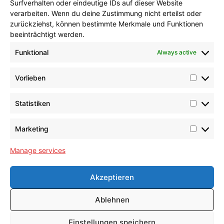
Surfverhalten oder eindeutige IDs auf dieser Website
verarbeiten. Wenn du deine Zustimmung nicht erteilst oder
zurückziehst, können bestimmte Merkmale und Funktionen
beeinträchtigt werden.
Contact
Funktional
Always active
Tel.: +49 (0)521 948-0
Vorlieben
E-Mail: info@umeta.com
Statistiken
Marketing
Manage services
® UMETA
Germany GmbH & CO. KG
Akzeptieren
Technische Umsetzung by
ByteCrafter
| UMETA GmbH & CO. KG
Ablehnen
Einstellungen speichern