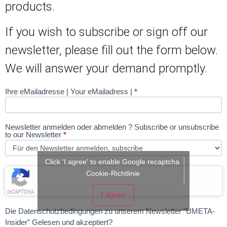
products.
If you wish to subscribe or sign off our
newsletter, please fill out the form below.
We will answer your demand promptly.
Ihre eMailadresse | Your eMailadress |
*
Newsletter
Newsletter anmelden oder abmelden ? Subscribe or unsubscribe
to our Newsletter
*
Click 'I agree' to enable Google recaptcha
Cookie-Richtlinie
I agree
Die Datenschutzbedingungen zu unserem Newsletter "UMETA-
Insider" Gelesen und akzeptiert?